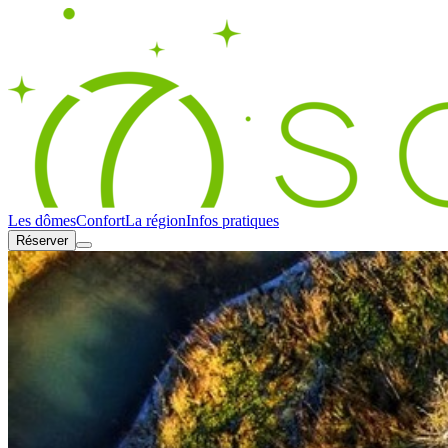
Les dômes
Confort
La région
Infos pratiques
Réserver